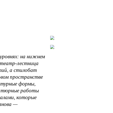
уровнях: на нижнем
итеатр-лестница
тий, а стилобат
ровом пространстве
ктурные формы,
иатюрные работы
алами, которые
анова —